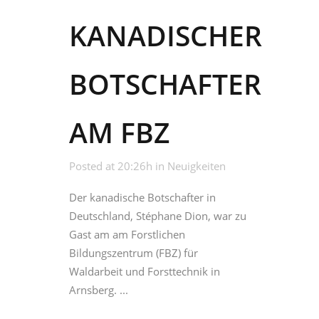
KANADISCHER
BOTSCHAFTER
AM FBZ
Posted at 20:26h
in
Neuigkeiten
Der kanadische Botschafter in
Deutschland, Stéphane Dion, war zu
Gast am am Forstlichen
Bildungszentrum (FBZ) für
Waldarbeit und Forsttechnik in
Arnsberg. ...