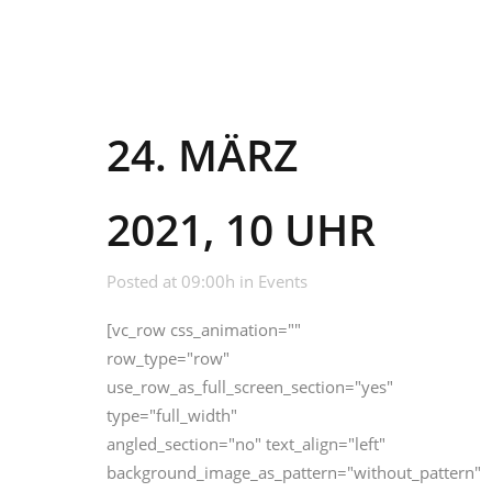
24. MÄRZ
2021, 10 UHR
Posted at 09:00h
in
Events
[vc_row css_animation=""
row_type="row"
use_row_as_full_screen_section="yes"
type="full_width"
angled_section="no" text_align="left"
background_image_as_pattern="without_pattern"