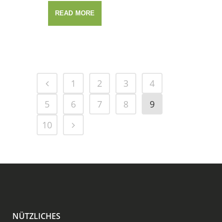
READ MORE
1
2
3
4
5
6
7
8
9
10
NÜTZLICHES