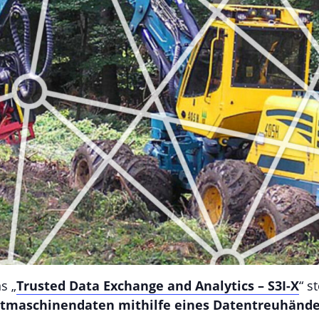
s „
Trusted Data Exchange and Analytics – S3I-X
“ s
rstmaschinendaten mithilfe eines Datentreuhände