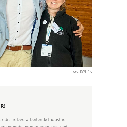
Foto: KWH4.0
R!
ür die holzverarbeitende Industrie
spannende Innovationen aus zwei