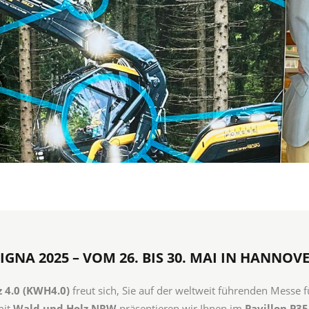
IGNA 2025 – VOM 26. BIS 30. MAI IN HANNOVE
4.0 (KWH4.0)
freut sich, Sie auf der weltweit führenden Messe f
mit
Wald und Holz NRW
präsentieren wir Ihnen im
Pavillon P35