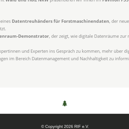
 eines
Datentreuhänders für Forstmaschinendaten
, der neu
zt.
enraum-Demonstrator
, der zeigt, wie digitale Datenräume zur
Expertinnen und Experten ins Gespräch zu kommen, mehr über digi
ungen im Bereich Datenmanagement und Nachhaltigkeit zu inform
© Copyright 2026 RIF e.V.