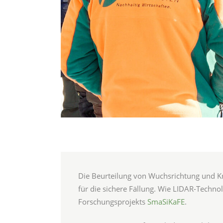
Die Beurteilung von Wuchsrichtung und Kr
für die sichere Fällung. Wie LIDAR-Techno
Forschungsprojekts
SmaSiKaFE
.