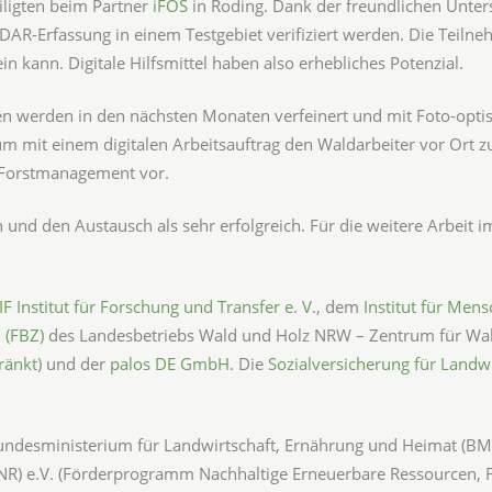
eiligten beim Partner
iFOS
in Roding. Dank der freundlichen Unter
DAR-Erfassung in einem Testgebiet verifiziert werden. Die Teiln
n kann. Digitale Hilfsmittel haben also erhebliches Potenzial.
 werden in den nächsten Monaten verfeinert und mit Foto-optisc
 mit einem digitalen Arbeitsauftrag den Waldarbeiter vor Ort zu 
 Forstmanagement vor.
n und den Austausch als sehr erfolgreich. Für die weitere Arbeit 
IF Institut für Forschung und Transfer e. V.
, dem
Institut für Men
 (FBZ)
des Landesbetriebs Wald und Holz NRW – Zentrum für Wal
ränkt)
und der
palos DE GmbH
. Die
Sozialversicherung für Landw
undesministerium für Landwirtschaft, Ernährung und Heimat (BML
R) e.V. (Förderprogramm Nachhaltige Erneuerbare Ressourcen, 